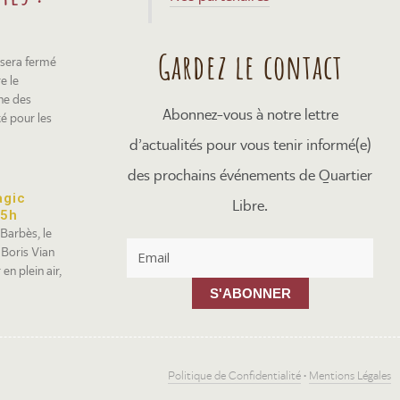
Gardez le contact
 sera fermé
e le
ne des
Abonnez-vous à notre lettre
té pour les
d’actualités pour vous tenir informé(e)
des prochains événements de Quartier
agic
Libre.
15h
 Barbès, le
 Boris Vian
en plein air,
S'ABONNER
Politique de Confidentialité
•
Mentions Légales