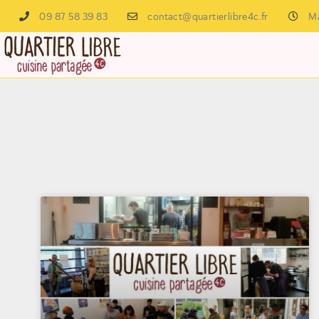
09 87 58 39 83
contact@quartierlibre4c.fr
Ma