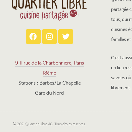
partagée c
tous, qui 
cuisines é
familles e
C’est auss
9-11 rue de la Charbonnière, Paris
un lieu re
18ème
savoirs où
Stations : Barbès/La Chapelle
librement.
Gare du Nord
© 2021 Quartier Libre 4C. Tous droits réservés.