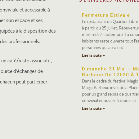
onviviale et accessible à
Fermeture Estivale
met son espace et ses
Le restaurant de Quartier Libre
à partir du 25 juillet. Réouvertur
quipées à la disposition des
mercredi 2 septembre. La cuisi
habitants reste ouverte tout l’é
t des professionnels.
personnes qui auraient
Lire la suite »
i un café/resto associatif,
Dimanche 31 Mai – M
ssource d’échanges de
Barbeuc De 12h30 À 
Dans le cadre du festival Magic
 chacun peut participer
Magic Barbeuc investit la Place
pour un grand repas de quartier 
convivial et ouvert à toutes et
Lire la suite »