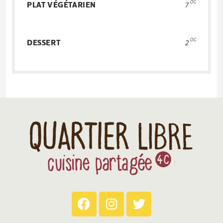
00
PLAT VÉGÉTARIEN
7
00
DESSERT
2