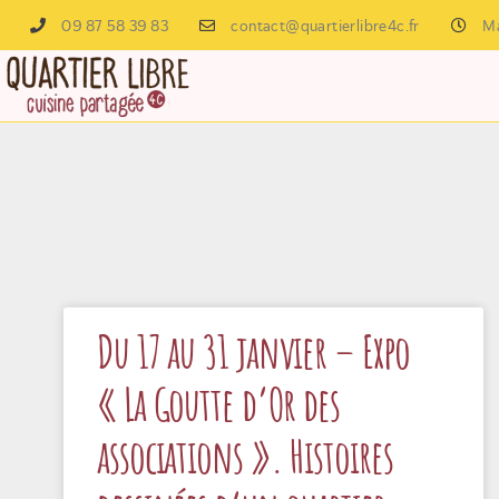
09 87 58 39 83
contact@quartierlibre4c.fr
Ma
Du 17 au 31 janvier – Expo
« La Goutte d’Or des
associations ». Histoires