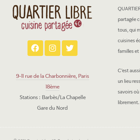
QUARTIER 
partagée c
tous, qui 
cuisines é
familles e
C’est auss
9-11 rue de la Charbonnière, Paris
un lieu re
18ème
savoirs où
Stations : Barbès/La Chapelle
librement.
Gare du Nord