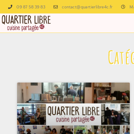
09 87 58 39 83
contact@quartierlibre4c.fr
Ma
Caté