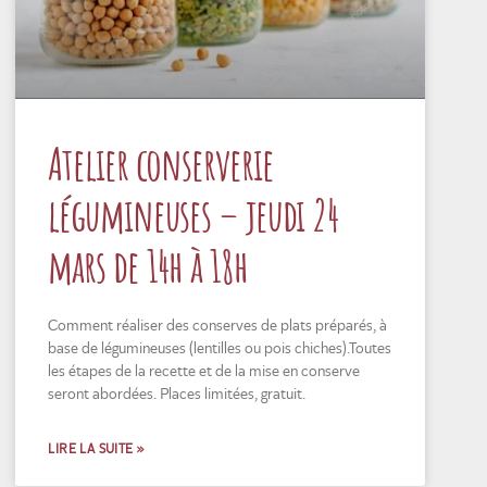
Atelier conserverie
légumineuses – jeudi 24
mars de 14h à 18h
Comment réaliser des conserves de plats préparés, à
base de légumineuses (lentilles ou pois chiches).Toutes
les étapes de la recette et de la mise en conserve
seront abordées. Places limitées, gratuit.
LIRE LA SUITE »