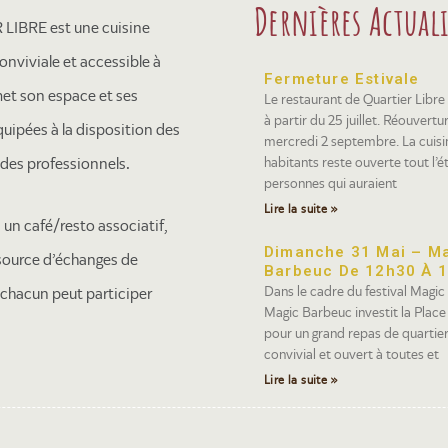
Dernières Actuali
LIBRE est une cuisine
onviviale et accessible à
Fermeture Estivale
met son espace et ses
Le restaurant de Quartier Libre
à partir du 25 juillet. Réouvertur
quipées à la disposition des
mercredi 2 septembre. La cuisi
habitants reste ouverte tout l’é
t des professionnels.
personnes qui auraient
Lire la suite »
i un café/resto associatif,
Dimanche 31 Mai – M
ssource d’échanges de
Barbeuc De 12h30 À 
Dans le cadre du festival Magic
 chacun peut participer
Magic Barbeuc investit la Place
pour un grand repas de quartier 
convivial et ouvert à toutes et
Lire la suite »