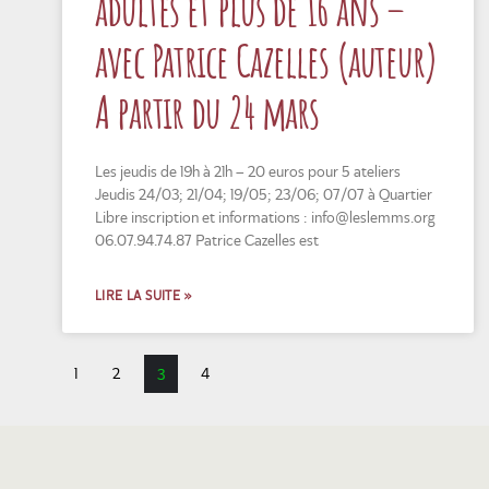
adultes et plus de 16 ans –
avec Patrice Cazelles (auteur)
A partir du 24 mars
Les jeudis de 19h à 21h – 20 euros pour 5 ateliers
Jeudis 24/03; 21/04; 19/05; 23/06; 07/07 à Quartier
Libre inscription et informations : info@leslemms.org
06.07.94.74.87 Patrice Cazelles est
LIRE LA SUITE »
1
2
4
3