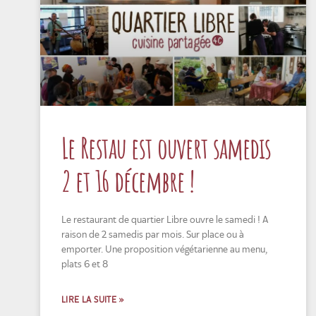
Le Restau est ouvert samedis
2 et 16 décembre !
Le restaurant de quartier Libre ouvre le samedi ! A
raison de 2 samedis par mois. Sur place ou à
emporter. Une proposition végétarienne au menu,
plats 6 et 8
LIRE LA SUITE »