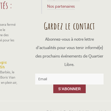
tés :
Nos partenaires
Gardez le contact
 sera fermé
e le
ne des
Abonnez-vous à notre lettre
té pour les
d’actualités pour vous tenir informé(e)
des prochains événements de Quartier
agic
Libre.
15h
 Barbès, le
 Boris Vian
en plein air,
S'ABONNER