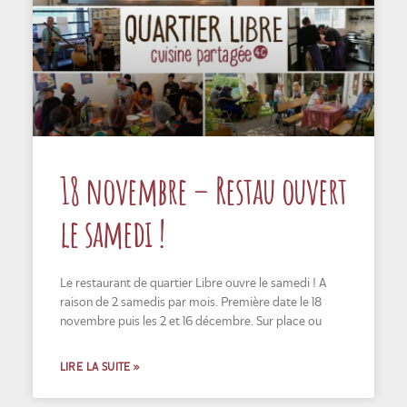
18 novembre – Restau ouvert
le samedi !
Le restaurant de quartier Libre ouvre le samedi ! A
raison de 2 samedis par mois. Première date le 18
novembre puis les 2 et 16 décembre. Sur place ou
LIRE LA SUITE »