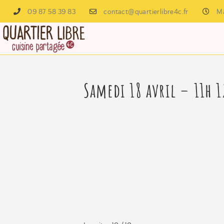
09 87 58 39 83
contact@quartierlibre4c.fr
Ma
Samedi 18 avril – 11h 1