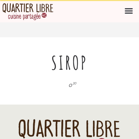
SIROP
20
O