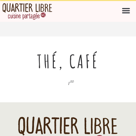
THÉ, CAFÉ
00
1