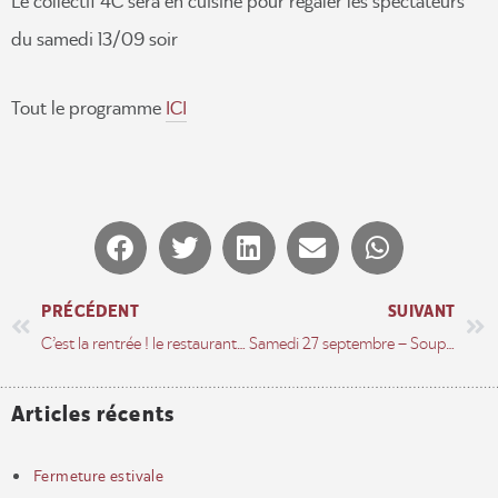
Le collectif 4C sera en cuisine pour régaler les spectateurs
du samedi 13/09 soir
Tout le programme
ICI
PRÉCÉDENT
SUIVANT
C’est la rentrée ! le restaurant est ouvert dès mercredi 3 septembre. Ouvert aussi les samedis 6 et 20 sept.
Samedi 27 septembre – Soupe aux cailloux – Fête des rues aux enfants – rue Richomme
Articles récents
Fermeture estivale